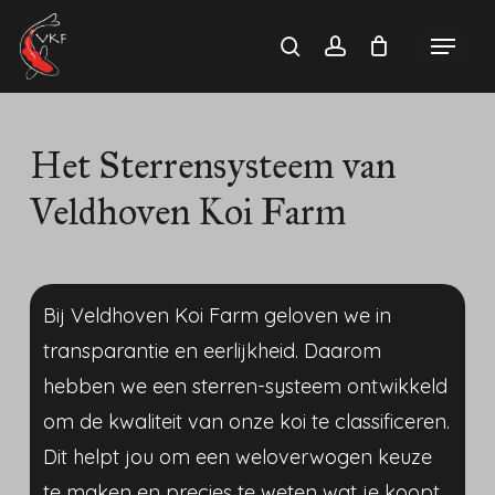
Skip
Menu
search
account
to
main
content
Het
Sterrensysteem
van
Veldhoven
Koi
Farm
Bij Veldhoven Koi Farm geloven we in
transparantie en eerlijkheid. Daarom
hebben we een sterren-systeem ontwikkeld
om de kwaliteit van onze koi te classificeren.
Dit helpt jou om een weloverwogen keuze
te maken en precies te weten wat je koopt.