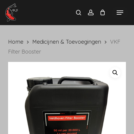
Skip
Menu
search
account
to
main
content
Home
Medicijnen & Toevoegingen
VKF
Filter Booster