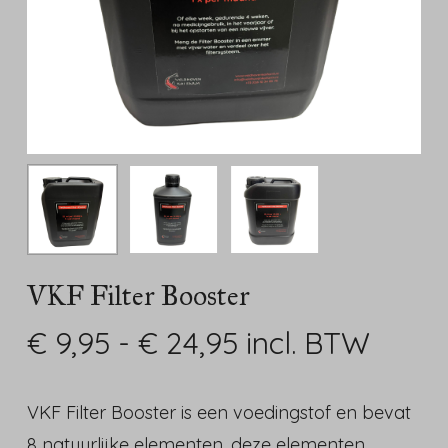
VKF Filter Booster
Prijsklasse:
€
9,95
-
€
24,95
incl. BTW
€ 9,95
tot
VKF Filter Booster is een voedingstof en bevat
€ 24,95
8 natuurlijke elementen, deze elementen