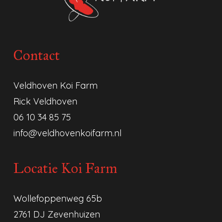
de
productpagina
Contact
Veldhoven Koi Farm
Rick Veldhoven
06 10 34 85 75
info@veldhovenkoifarm.nl
Locatie Koi Farm
Wollefoppenweg 65b
2761 DJ Zevenhuizen