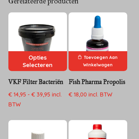
Gerelateerde producten
Opties
Toevoegen Aan
Selecteren
Winkelwagen
Dit
VKF Filter Bacteriën
Fish Pharma Propolis
product
Prijsklasse:
€
14,95
-
€
39,95
incl.
€
18,00
incl. BTW
heeft
€ 14,95
BTW
meerdere
tot
variaties.
€ 39,95
Deze
optie