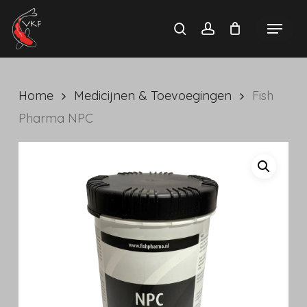
Skip
Menu
search
account
to
main
content
Home
Medicijnen & Toevoegingen
Fish
Pharma NPC